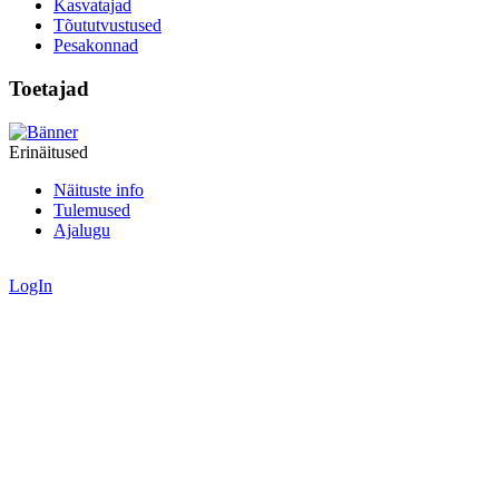
Kasvatajad
Tõututvustused
Pesakonnad
Toetajad
Erinäitused
Näituste info
Tulemused
Ajalugu
LogIn
Valid