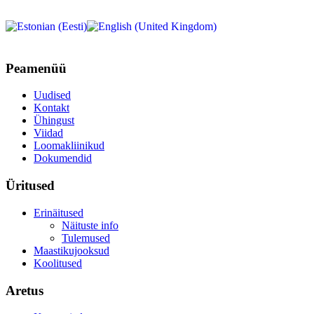
Peamenüü
Uudised
Kontakt
Ühingust
Viidad
Loomakliinikud
Dokumendid
Üritused
Erinäitused
Näituste info
Tulemused
Maastikujooksud
Koolitused
Aretus